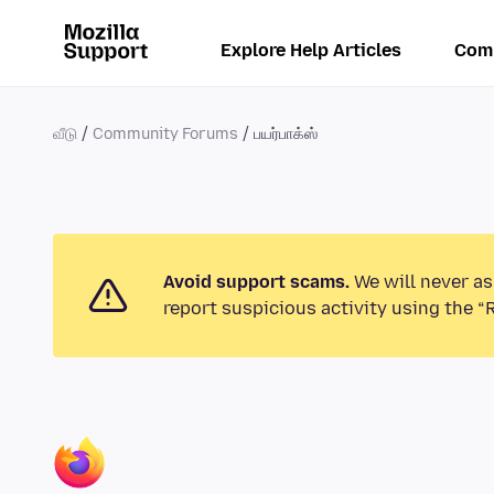
Explore Help Articles
Com
வீடு
Community Forums
பயர்பாக்ஸ்
Avoid support scams.
We will never as
report suspicious activity using the “