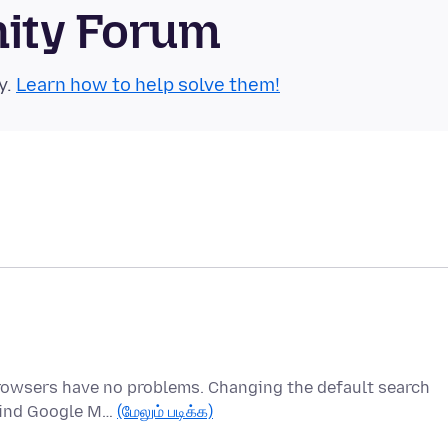
nity Forum
y.
Learn how to help solve them!
rowsers have no problems. Changing the default search
 find Google M…
(மேலும் படிக்க)