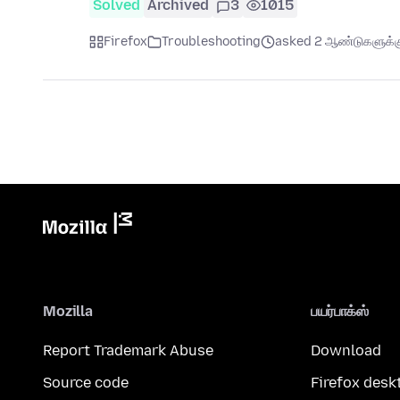
Solved
Archived
3
1015
Firefox
Troubleshooting
asked 2 ஆண்டுகளுக்கு
Mozilla
பயர்பாக்ஸ்
Report Trademark Abuse
Download
Source code
Firefox desk