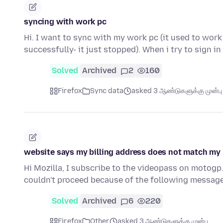
syncing with work pc
Hi. I want to sync with my work pc (it used to work
successfully- it just stopped). When i try to sign i
Solved
Archived
2
160
Firefox
Sync data
asked 3 ஆண்டுகளுக்கு முன்பு
website says my billing address does not match my 
Hi Mozilla, I subscribe to the videopass on motogp
couldn't proceed because of the following message
Solved
Archived
6
220
Firefox
Other
asked 3 ஆண்டுகளுக்கு முன்பு