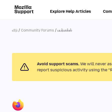
Explore Help Articles
Com
வீடு
Community Forums
பயர்பாக்ஸ்
Avoid support scams.
We will never as
report suspicious activity using the “