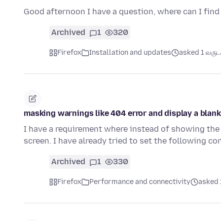
Good afternoon I have a question, where can I fin
Archived
1
320
Firefox
Installation and updates
asked 1 வருடத்
masking warnings like 404 error and display a blank
I have a requirement where instead of showing the 4
screen. I have already tried to set the following c
Archived
1
330
Firefox
Performance and connectivity
asked 1