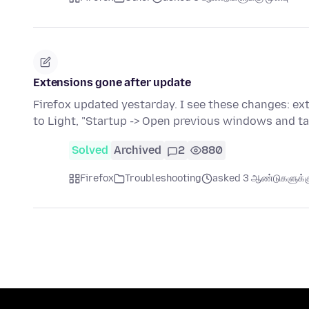
Extensions gone after update
Firefox updated yestarday. I see these changes: e
to Light, "Startup -> Open previous windows and t
Solved
Archived
2
880
Firefox
Troubleshooting
asked 3 ஆண்டுகளுக்கு