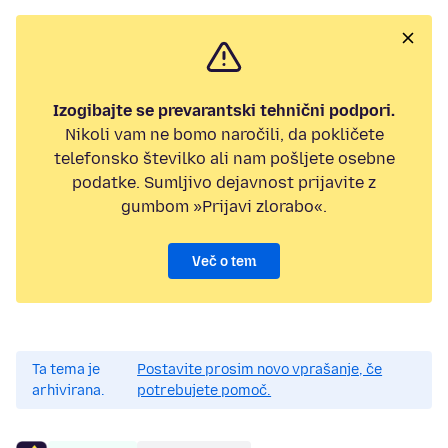
Izogibajte se prevarantski tehnični podpori.
Nikoli vam ne bomo naročili, da pokličete
telefonsko številko ali nam pošljete osebne
podatke. Sumljivo dejavnost prijavite z
gumbom »Prijavi zlorabo«.
Več o tem
Ta tema je
Postavite prosim novo vprašanje, če
arhivirana.
potrebujete pomoč.