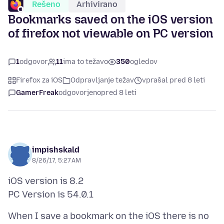
Rešeno
Arhivirano
Bookmarks saved on the iOS version
of firefox not viewable on PC version
1
odgovor
11
ima to težavo
350
ogledov
Firefox za iOS
Odpravljanje težav
vprašal pred 8 leti
GamerFreak
odgovorjeno
pred 8 leti
impishskald
8/26/17, 5:27 AM
iOS version is 8.2
When I save a bookmark on the iOS there is no