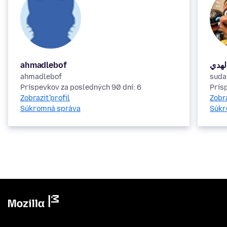
ahmadlebof
لهدي
ahmadlebof
suda
Príspevkov za posledných 90 dní: 6
Prís
Zobraziť profil
Zobra
Súkromná správa
Súkr