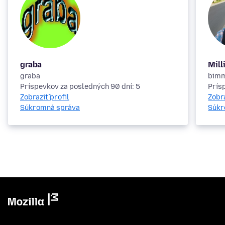
graba
Mill
graba
bim
Príspevkov za posledných 90 dní: 5
Prís
Zobraziť profil
Zobra
Súkromná správa
Súkr