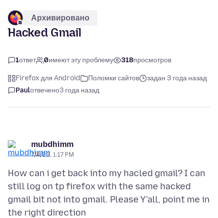
Архивировано
Hacked Gmail
1
ответ
0
имеют эту проблему
318
просмотров
Firefox для Android
Поломки сайтов
задан 3 года назад
Paul
отвечено
3 года назад
mubdhimm
7/4/23, 1:17 PM
How can i get back into my hacled gmail? I can
still log on tp firefox with the same hacked
gmail bit not into gmail. Please Y'all, point me in