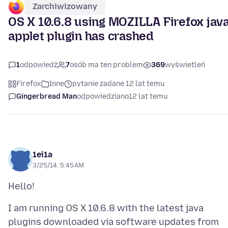
Zarchiwizowany
OS X 10.6.8 using MOZILLA Firefox jav
applet plugin has crashed
1
odpowiedź
7
osób ma ten problem
369
wyświetleń
Firefox
Inne
pytanie zadane 12 lat temu
Gingerbread Man
odpowiedziano
12 lat temu
1ei1a
3/25/14, 5:45 AM
I am running OS X 10.6.8 with the latest java
plugins downloaded via software updates from