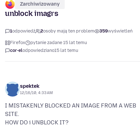
Zarchiwizowany
unblock imagrs
1
odpowiedź
2
osoby mają ten problem
359
wyświetleń
Firefox
pytanie zadane 15 lat temu
cor-el
odpowiedziano
15 lat temu
spektek
12/16/10, 4:33 AM
I MISTAKENLY BLOCKED AN IMAGE FROM A WEB
SITE.