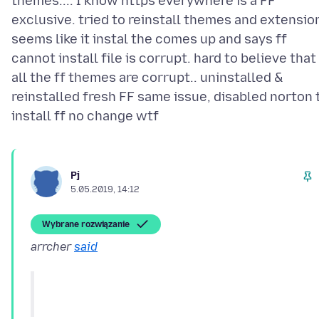
themes.... I know https everywhere is a FF
exclusive. tried to reinstall themes and extensio
seems like it instal the comes up and says ff
cannot install file is corrupt. hard to believe that
all the ff themes are corrupt.. uninstalled &
reinstalled fresh FF same issue, disabled norton 
Pj
5.05.2019, 14:12
Wybrane rozwiązanie
arrcher
said