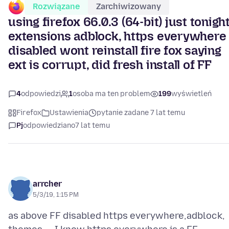
Rozwiązane
Zarchiwizowany
using firefox 66.0.3 (64-bit) just tonight
extensions adblock, https everywhere
disabled wont reinstall fire fox saying
ext is corrupt, did fresh install of FF
4
odpowiedzi
1
osoba ma ten problem
199
wyświetleń
Firefox
Ustawienia
pytanie zadane 7 lat temu
Pj
odpowiedziano
7 lat temu
arrcher
5/3/19, 1:15 PM
as above FF disabled https everywhere,adblock,