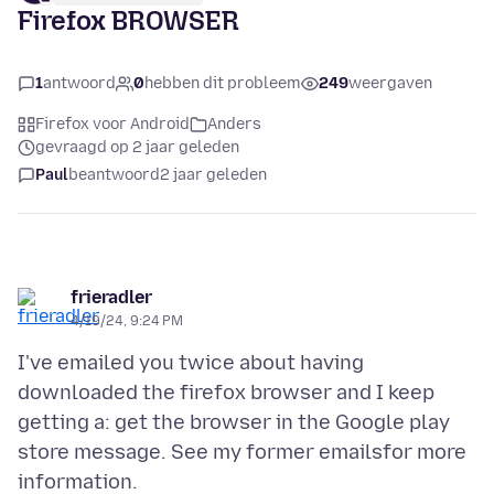
Firefox BROWSER
1
antwoord
0
hebben dit probleem
249
weergaven
Firefox voor Android
Anders
gevraagd op 2 jaar geleden
Paul
beantwoord
2 jaar geleden
frieradler
4/19/24, 9:24 PM
I've emailed you twice about having
downloaded the firefox browser and I keep
getting a: get the browser in the Google play
store message. See my former emailsfor more