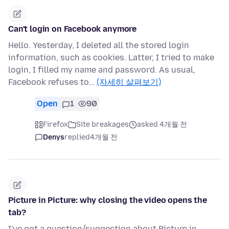
Can't login on Facebook anymore
Hello. Yesterday, I deleted all the stored login
information, such as cookies. Latter, I tried to make
login, I filled my name and password. As usual,
Facebook refuses to…
(자세히 살펴보기)
Open
1
90
Firefox
Site breakages
asked 4개월 전
Denys
replied
4개월 전
Picture in Picture: why closing the video opens the
tab?
I've got a question/suggestion about Picture in