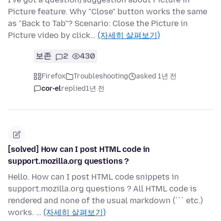
Picture feature. Why "Close" button works the same
as "Back to Tab"? Scenario: Close the Picture in
Picture video by click…
(자세히 살펴보기)
보존
2
430
Firefox
Troubleshooting
asked 1년 전
cor-el
replied
1년 전
[solved] How can I post HTML code in
support.mozilla.org questions ?
Hello. How can I post HTML code snippets in
support.mozilla.org questions ? All HTML code is
rendered and none of the usual markdown (``` etc.)
works. …
(자세히 살펴보기)