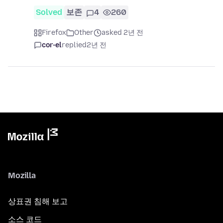
Solved
보존
4
260
Firefox
Other
asked 2년 전
cor-el
replied
2년 전
Mozilla
상표권 침해 보고
소스 코드