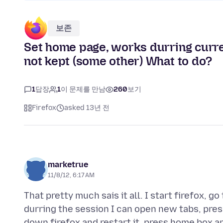
보존
Set home page, works durring curre
not kept (some other) What to do?
1
답장
1
이 문제를 만남
260
보기
Firefox
asked 13년 전
marketrue
11/8/12, 6:17 AM
That pretty much sais it all. I start firefox, 
durring the session I can open new tabs, pre
down firefox and restart it, press home box 