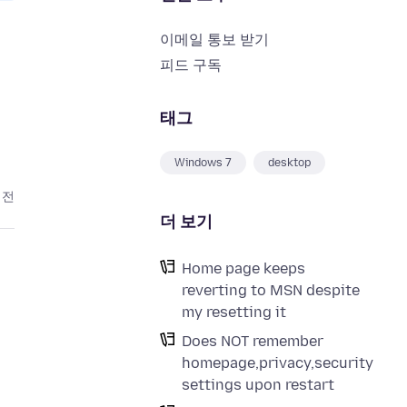
이메일 통보 받기
피드 구독
e
태그
Windows 7
desktop
 전
더 보기
Home page keeps
reverting to MSN despite
my resetting it
Does NOT remember
homepage,privacy,security
settings upon restart