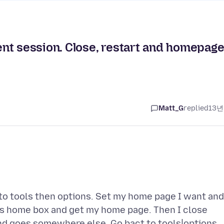
nt session. Close, restart and homepag
Matt_G
replied
13년
go to tools then options. Set my home page I want and
ss home box and get my home page. Then I close
and goes somewhere else. Go bact to tools|options