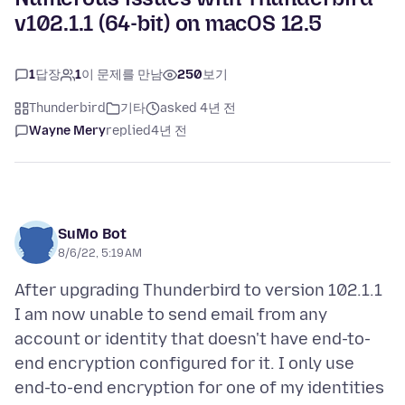
v102.1.1 (64-bit) on macOS 12.5
1
답장
1
이 문제를 만남
250
보기
Thunderbird
기타
asked 4년 전
Wayne Mery
replied
4년 전
SuMo Bot
8/6/22, 5:19 AM
After upgrading Thunderbird to version 102.1.1
I am now unable to send email from any
account or identity that doesn't have end-to-
end encryption configured for it. I only use
end-to-end encryption for one of my identities