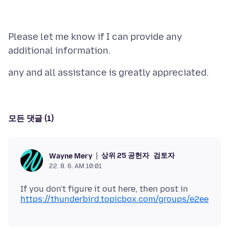
Please let me know if I can provide any
모든 댓글 (1)
상위 25 공헌자
검토자
Wayne Mery
22. 8. 6. AM 10:01
If you don't figure it out here, then post in
https://thunderbird.topicbox.com/groups/e2ee