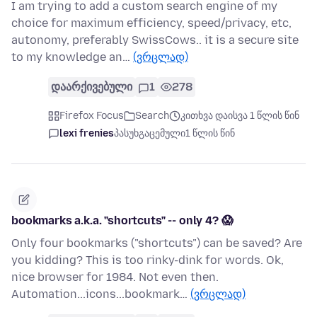
I am trying to add a custom search engine of my
choice for maximum efficiency, speed/privacy, etc,
autonomy, preferably SwissCows.. it is a secure site
to my knowledge an…
(ვრცლად)
დაარქივებული
1
278
Firefox Focus
Search
კითხვა დაისვა 1 წლის წინ
lexi frenies
პასუხგაცემული
1 წლის წინ
bookmarks a.k.a. "shortcuts" -- only 4? 😱
Only four bookmarks ("shortcuts") can be saved? Are
you kidding? This is too rinky-dink for words. Ok,
nice browser for 1984. Not even then.
Automation...icons...bookmark…
(ვრცლად)