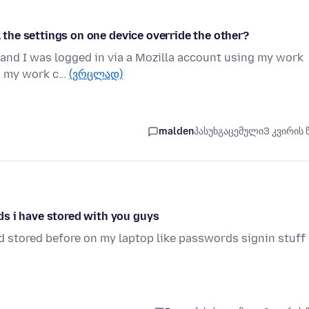
l the settings on one device override the other?
 and I was logged in via a Mozilla account using my work
on my work c…
(ვრცლად)
malden
პასუხგაცემული
3 კვირის 
s i have stored with you guys
ad stored before on my laptop like passwords signin stuff