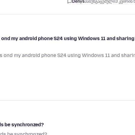
Denys
პასუხგაცემული
3 კვირის 
s ond my android phone S24 using Windows 11 and sharing
cs ond my android phone S24 using Windows 11 and shari
rds be synchronzed?
ords be synchronzed?