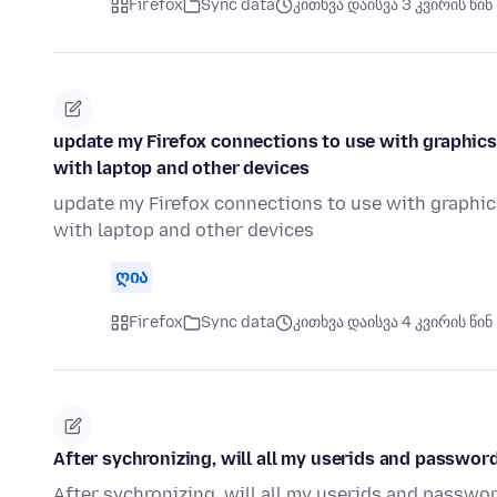
Firefox
Sync data
კითხვა დაისვა 3 კვირის წინ
update my Firefox connections to use with graphic
with laptop and other devices
update my Firefox connections to use with graphi
with laptop and other devices
ღია
Firefox
Sync data
კითხვა დაისვა 4 კვირის წინ
After sychronizing, will all my userids and passwo
After sychronizing, will all my userids and passw