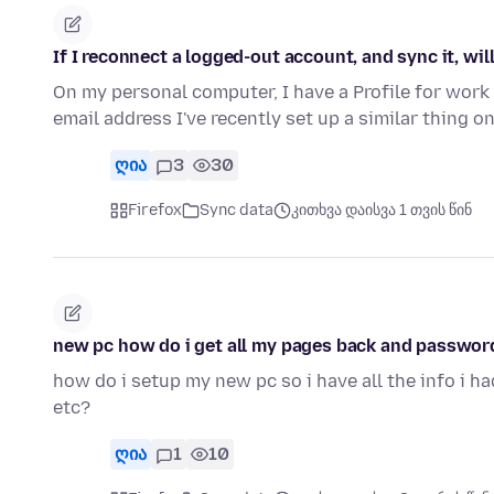
If I reconnect a logged-out account, and sync it, wil
On my personal computer, I have a Profile for work
email address I've recently set up a similar thing 
ღია
3
30
Firefox
Sync data
კითხვა დაისვა 1 თვის წინ
new pc how do i get all my pages back and password
how do i setup my new pc so i have all the info i h
etc?
ღია
1
10