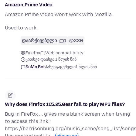
Amazon Prime Video
Amazon Prime Video won't work with Mozilla.
Used to work.
დაარქივებული
1
330
Firefox
Web compatibility
კითხვა დაისვა 1 წლის წინ
SuMo Bot
პასუხგაცემული
1 წლის წინ
Why does Firefox 115.25.0esr fail to play MP3 files?
Bug in FireFox ... gives me a blank screen when trying
to access this link :
https://harrisonburg.org/music_scene/song_list/son
Has worked well fo…
(ვრცლად)