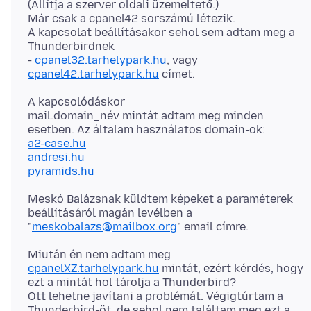
(Állítja a szerver oldali üzemeltető.)
Már csak a cpanel42 sorszámú létezik.
A kapcsolat beállításakor sehol sem adtam meg a
Thunderbirdnek
-
cpanel32.tarhelypark.hu
, vagy
cpanel42.tarhelypark.hu
A kapcsolódáskor
mail.domain_név mintát adtam meg minden
a2-case.hu
andresi.hu
pyramids.hu
Meskó Balázsnak küldtem képeket a paraméterek
beállításáról magán levélben a
"
meskobalazs@mailbox.org
cpanelXZ.tarhelypark.hu
mintát, ezért kérdés, hogy
ezt a mintát hol tárolja a Thunderbird?
Ott lehetne javítani a problémát. Végigtúrtam a
Thunderbird-öt, de sehol nem találtam meg ezt a