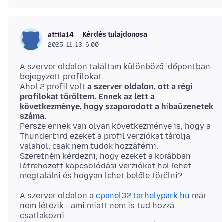
Kérdés tulajdonosa
attila14
2025. 11. 13. 6:00
A szerver oldalon találtam különböző időpontban
bejegyzett profilokat.
Ahol 2 profil volt
a szerver oldalon, ott a régi
profilokat töröltem. Ennek az lett a
következménye, hogy szaporodott a hibaüzenetek
száma.
Persze ennek van olyan következménye is, hogy a
Thunderbird ezeket a profil verziókat tárolja
valahol, csak nem tudok hozzáférni.
Szeretném kérdezni, hogy ezeket a korábban
létrehozott kapcsolódási verziókat hol lehet
A szerver oldalon a
cpanel32.tarhelypark.hu
már
nem létezik - ami miatt nem is tud hozzá
csatlakozni.