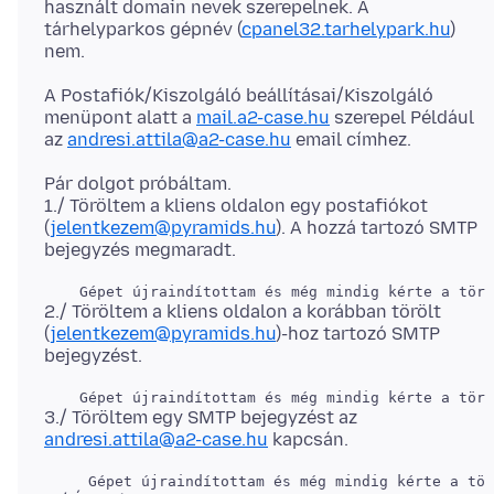
használt domain nevek szerepelnek. A
tárhelyparkos gépnév (
cpanel32.tarhelypark.hu
)
A Postafiók/Kiszolgáló beállításai/Kiszolgáló
menüpont alatt a
mail.a2-case.hu
szerepel Például
az
andresi.attila@a2-case.hu
Pár dolgot próbáltam.
1./ Töröltem a kliens oldalon egy postafiókot
(
jelentkezem@pyramids.hu
). A hozzá tartozó SMTP
2./ Töröltem a kliens oldalon a korábban törölt
(
jelentkezem@pyramids.hu
)-hoz tartozó SMTP
3./ Töröltem egy SMTP bejegyzést az
andresi.attila@a2-case.hu