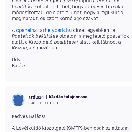
Levélküldő kiszolgáló (SMTP)
lapon a
Postafiók
beállításai
oldalon. Lehet, hogy az egyes fiókokat
módosítottad, de előfordulhat, hogy a régi küldő
A
cpanel42.tarhelypark.hu
címet egyébként a
Postafiók beállítása
oldalon, a megfelelő postafiók
alatt, a
Kiszolgáló beállításai
alatt kell látnod, a
Kiszolgáló
Üdv,
Kérdés tulajdonosa
attila14
2025. 11. 11. 8:33
A Levélküldő kiszolgáló (SMTP)-ben csak az általam