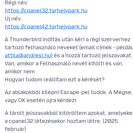
https://cpanel32.tarhelypark.hu
https://cpanel42.tarhelypark.hu
A Thunderbird indítás után kéri a régi szerverhez
tartozó felhasználó neveket (email címek - példá
attila@andresi.hu
) és a hozzá tartozó jelszavakat.
Van, amikor a Felhasználó nevét kitölti és van,
amikor nem.
Az ablakokból kilépni Escape-pel tudok. A Mégse,
A tárolt jelszavakból kitöröltem azokat, amelyeke
a cpanel32 létezésekor hoztam létre. (2025