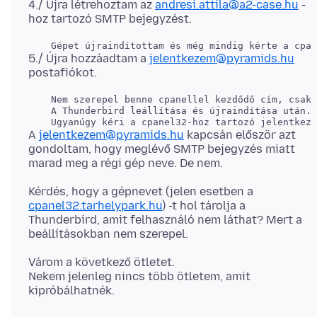
4./ Újra létrehoztam az
andresi.attila@a2-case.hu
-
5./ Újra hozzáadtam a
jelentkezem@pyramids.hu
    Nem szerepel benne cpanellel kezdődő cím, csak 
    A Thunderbird leállítása és újraindítása után.

A
jelentkezem@pyramids.hu
kapcsán először azt
gondoltam, hogy meglévő SMTP bejegyzés miatt
Kérdés, hogy a gépnevet (jelen esetben a
cpanel32.tarhelypark.hu
) -t hol tárolja a
Thunderbird, amit felhasználó nem láthat? Mert a
Várom a következő ötletet.
Nekem jelenleg nincs több ötletem, amit