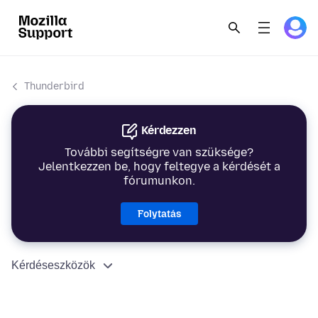
Thunderbird
Kérdezzen
További segítségre van szüksége?
Jelentkezzen be, hogy feltegye a kérdését a
fórumunkon.
Folytatás
Kérdéseszközök