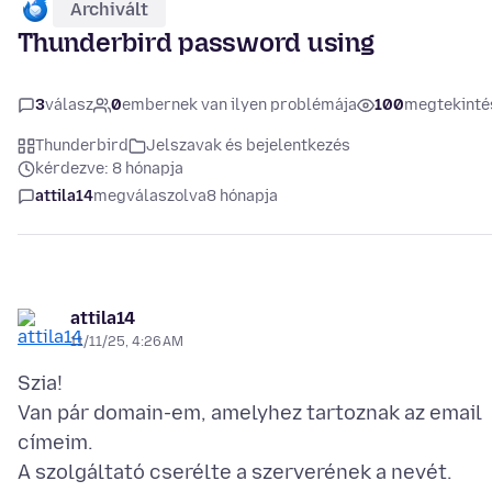
Archivált
Thunderbird password using
3
válasz
0
embernek van ilyen problémája
100
megtekinté
Thunderbird
Jelszavak és bejelentkezés
kérdezve: 8 hónapja
attila14
megválaszolva
8 hónapja
attila14
11/11/25, 4:26 AM
Szia!
Van pár domain-em, amelyhez tartoznak az email
címeim.
A szolgáltató cserélte a szerverének a nevét.