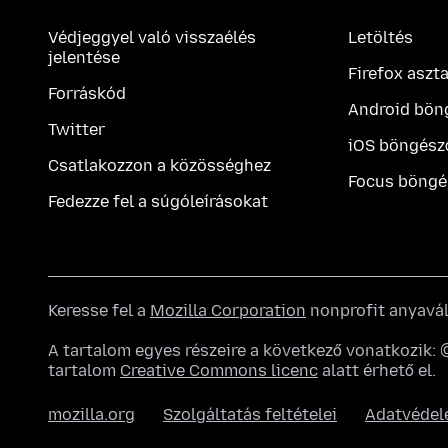
Védjeggyel való visszaélés
Letöltés
jelentése
Firefox aszt
Forráskód
Android bön
Twitter
iOS böngész
Csatlakozzon a közösséghez
Focus böngé
Fedezze fel a súgóleírásokat
Keresse fel a
Mozilla Corporation
nonprofit anyavál
A tartalom egyes részeire a következő vonatkozik
tartalom
Creative Commons licenc
alatt érhető el.
mozilla.org
Szolgáltatás feltételei
Adatvéde