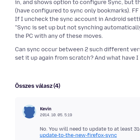
in, and shows option to configure Sync, but tha
(have configured to sync only bookmarks). FF 
If I uncheck the sync account in Android sett
"Sync is set up but not synching automatical
Can sync occur between 2 such different versio
Összes válasz (4)
Kevin
2014. 10. 05. 5:19
No. You will need to update to at least 31
update-to-the-new-firefox-sync