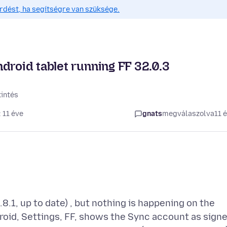
érdést, ha segítségre van szüksége.
droid tablet running FF 32.0.3
intés
 11 éve
gnats
megválaszolva
11 
8.1, up to date) , but nothing is happening on the
droid, Settings, FF, shows the Sync account as sign