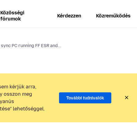
Közösségi
Kérdezzen
Közreműködés
fórumok
 sync PC running FF ESR and...
em kérjük arra,
gy osszon meg
További tudnivalók
gyanús
tése” lehetőséggel.