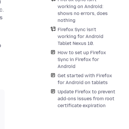
)
working on Android:
c.
shows no errors, does
ys
nothing
Firefox Sync isn't
working for Android
Tablet Nexus 10.
o
How to set up Firefox
Sync in Firefox for
Android
Get started with Firefox
for Android on tablets
Update Firefox to prevent
add-ons issues from root
certificate expiration