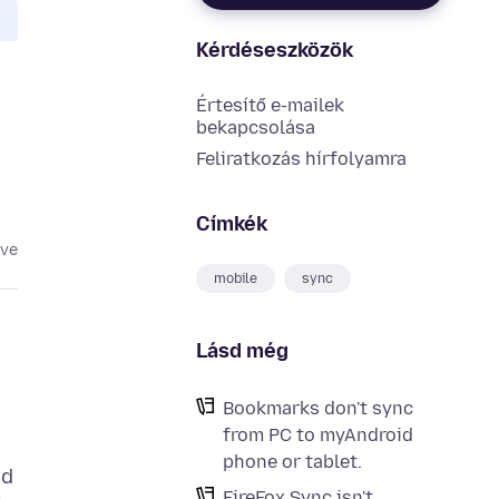
Kérdéseszközök
Értesítő e-mailek
bekapcsolása
Feliratkozás hírfolyamra
Címkék
éve
mobile
sync
Lásd még
Bookmarks don't sync
from PC to myAndroid
phone or tablet.
ed
FireFox Sync isn't