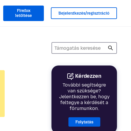
Firefox
Bejelentkezés/regisztráció
letöltése
Kérdezzen
További segítségre
van szüksége?
Jelentkezzen be, hogy
feltegye a kérdését a
fórumunkon.
Folytatás