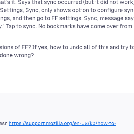
t's it. Says that sync occurred (but it did not work
Settings, Sync, only shows option to configure syn
ings, and then go to FF settings, Sync, message sa
ly." Tap to sync. No bookmarks have come over from
ns of FF? If yes, how to undo all of this and try t
esr.
https://support.mozilla.org/en-US/kb/how-to-