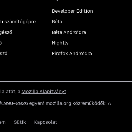
Developer Edition
ali számítógépre
Béta
gésző
Béta Androidra
ő
Nightly
sző
Firefox Androidra
lalatát, a
Mozilla Alapítványt
.
: ©1998–2026 egyéni mozilla.org közreműködők. A
lem
Sütik
Kapcsolat