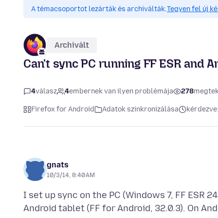
A témacsoportot lezárták és archiválták.
Tegyen fel új k
Archivált
Can't sync PC running FF ESR and An
4
válasz
4
embernek van ilyen problémája
278
megtek
Firefox for Android
Adatok szinkronizálása
kérdezve:
gnats
10/3/14, 8:40 AM
I set up sync on the PC (Windows 7, FF ESR 24.
Android tablet (FF for Android, 32.0.3). On An