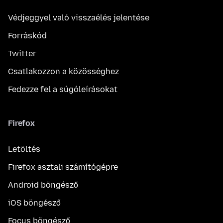
Védjeggyel való visszaélés jelentése
Forráskód
Twitter
Csatlakozzon a közösséghez
Fedezze fel a súgóleírásokat
Firefox
Letöltés
Firefox asztali számítógépre
Android böngésző
iOS böngésző
Focus böngésző