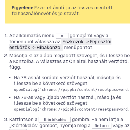
Figyelem:
Ezzel eltávolítja az összes mentett
felhasználónevét és jelszavát.
Az alkalmazás menü
gombjáról vagy a
≡
főmenüből válassza az
Eszközök -> Fejlesztői
eszközök -> Hibakonzol
menüpontot.
Másolja ki az alább megadott szöveget, és illessze be
a Konzolba. A választás az Ön által használt verziótól
függ.
Ha 78-asnál korábbi verziót használ, másolja és
illessze be a következő szöveget:
openDialog("chrome://pippki/content/resetpassword.
Ha 78-as vagy újabb verziót használ, másolja és
illessze be a következő szöveget:
openDialog("chrome://pippki/content/resetpassword.
Kattintson a
gombra. Ha nem látja a
Kiértékelés
„Kiértékelés” gombot, nyomja meg a
vagy az
Return