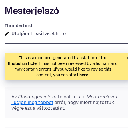
Mesterjelszó
Thunderbird
Utoljára frissítve:
4 hete
This is a machine-generated translation of the
English article
. It has not been reviewed by a human, and
may contain errors. If you would like to revise this
content, you can start
here
.
Az
Elsődleges jelszó
felváltotta a
Mesterjelszót
.
Tudjon meg többet
arról, hogy miért hajtottuk
végre ezt a változtatást.