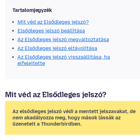
Tartalomjegyzék
Mit véd az Elsődleges jelszó?
Elsődleges jelszó beállítása
Az Elsődleges jelszó megváltoztatása
Az Elsődleges jelszó eltávolítása
Az Elsődleges jelszó visszaállítása, ha
elfelejtette
Mit véd az Elsődleges jelszó?
Az elsődleges jelszó védi a mentett jelszavakat, de
nem
akadályozza meg, hogy mások lássák az
üzeneteit a Thunderbirdben.