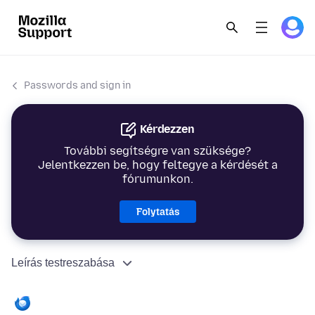
Passwords and sign in
Kérdezzen
További segítségre van szüksége?
Jelentkezzen be, hogy feltegye a kérdését a
fórumunkon.
Folytatás
Leírás testreszabása