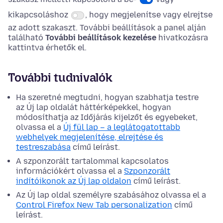
kikapcsoláshoz
, hogy megjelenítse vagy elrejtse
az adott szakaszt. További beállítások a panel alján
található
További beállítások kezelése
hivatkozásra
kattintva érhetők el.
További tudnivalók
Ha szeretné megtudni, hogyan szabhatja testre
az Új lap oldalát háttérképekkel, hogyan
módosíthatja az Időjárás kijelzőt és egyebeket,
olvassa el a
Új fül lap – a leglátogatottabb
webhelyek megjelenítése, elrejtése és
testreszabása
című leírást.
A szponzorált tartalommal kapcsolatos
információkért olvassa el a
Szponzorált
indítóikonok az Új lap oldalon
című leírást.
Az Új lap oldal személyre szabásához olvassa el a
Control Firefox New Tab personalization
című
leírást.