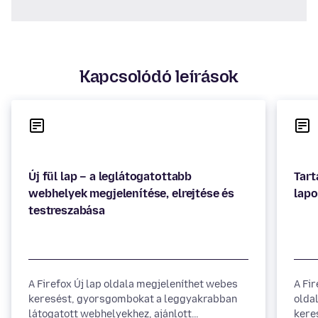
Kapcsolódó leírások
Új fül lap – a leglátogatottabb
Tart
webhelyek megjelenítése, elrejtése és
A Firefox Új lap oldala megjeleníthet webes
A Fir
keresést, gyorsgombokat a leggyakrabban
oldal
látogatott webhelyekhez, ajánlott
kere