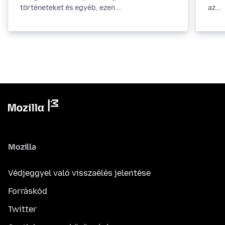
történeteket és egyéb, ezen...
az...
Mozilla
Védjeggyel való visszaélés jelentése
Forráskód
Twitter