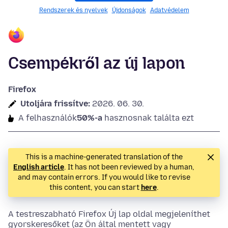
Rendszerek és nyelvek
Újdonságok
Adatvédelem
Csempékről az új lapon
Firefox
Utoljára frissítve:
2026. 06. 30.
A felhasználók
50%-a
hasznosnak találta ezt
This is a machine-generated translation of the
English article
. It has not been reviewed by a human,
and may contain errors. If you would like to revise
this content, you can start
here
.
A testreszabható Firefox Új lap oldal megjeleníthet
gyorskeresőket (az Ön által mentett vagy