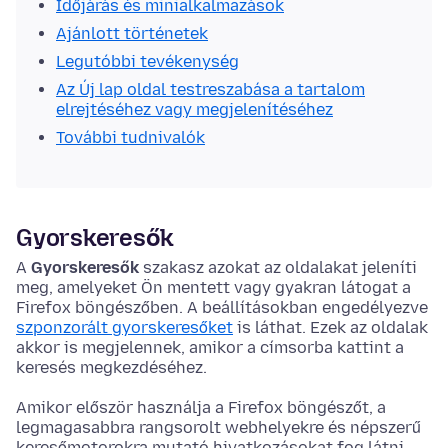
Időjárás és minialkalmazások
Ajánlott történetek
Legutóbbi tevékenység
Az Új lap oldal testreszabása a tartalom
elrejtéséhez vagy megjelenítéséhez
További tudnivalók
Gyorskeresők
A
Gyorskeresők
szakasz azokat az oldalakat jeleníti
meg, amelyeket Ön mentett vagy gyakran látogat a
Firefox böngészőben. A beállításokban engedélyezve
szponzorált gyorskeresőket
is láthat. Ezek az oldalak
akkor is megjelennek, amikor a címsorba kattint a
keresés megkezdéséhez.
Amikor először használja a Firefox böngészőt, a
legmagasabbra rangsorolt webhelyekre és népszerű
keresőmotorokra mutató hivatkozásokat fog látni.