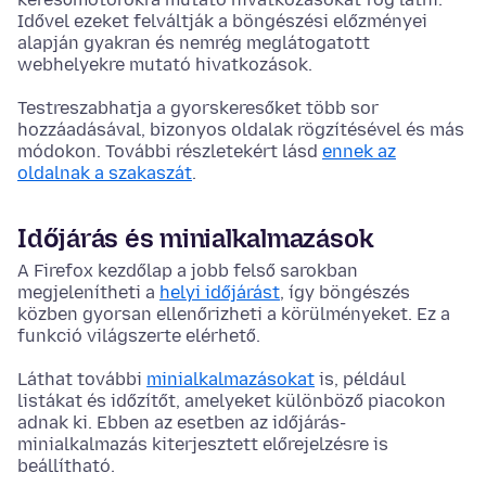
Idővel ezeket felváltják a böngészési előzményei
alapján gyakran és nemrég meglátogatott
webhelyekre mutató hivatkozások.
Testreszabhatja a gyorskeresőket több sor
hozzáadásával, bizonyos oldalak rögzítésével és más
módokon. További részletekért lásd
ennek az
oldalnak a szakaszát
.
Időjárás és minialkalmazások
A Firefox kezdőlap a jobb felső sarokban
megjelenítheti a
helyi időjárást
, így böngészés
közben gyorsan ellenőrizheti a körülményeket. Ez a
funkció világszerte elérhető.
Láthat további
minialkalmazásokat
is, például
listákat és időzítőt, amelyeket különböző piacokon
adnak ki. Ebben az esetben az időjárás-
minialkalmazás kiterjesztett előrejelzésre is
beállítható.