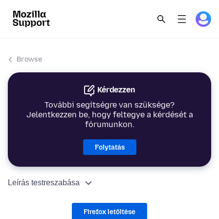
Browse
Kérdezzen
További segítségre van szüksége?
Jelentkezzen be, hogy feltegye a kérdését a
fórumunkon.
Folytatás
Leírás testreszabása
Firefox letöltése