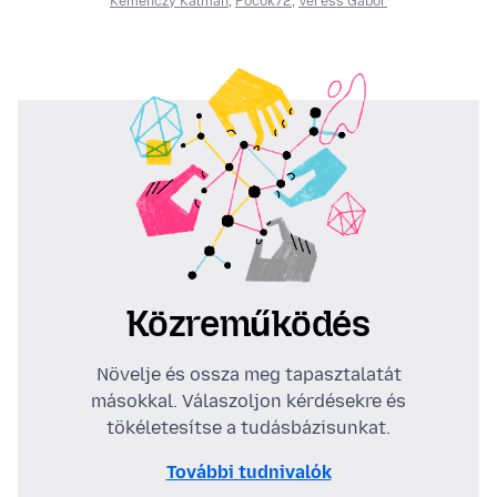
Kéménczy Kálmán
,
Pocok72
,
Veress Gábor
Közreműködés
Növelje és ossza meg tapasztalatát
másokkal. Válaszoljon kérdésekre és
tökéletesítse a tudásbázisunkat.
További tudnivalók