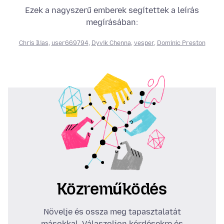
Ezek a nagyszerű emberek segítettek a leírás
megírásában:
Chris Ilias
,
user669794
,
Dyvik Chenna
,
vesper
,
Dominic Preston
Közreműködés
Növelje és ossza meg tapasztalatát
másokkal. Válaszoljon kérdésekre és