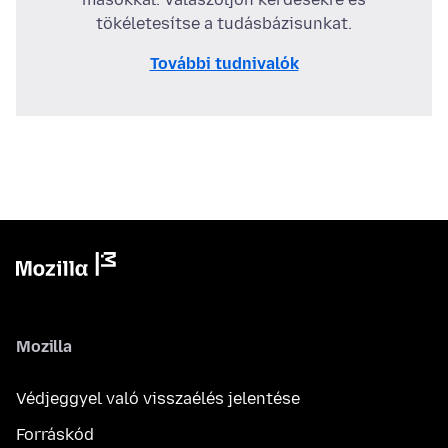
tökéletesítse a tudásbázisunkat.
További tudnivalók
Mozilla
Védjeggyel való visszaélés jelentése
Forráskód