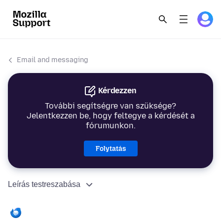
Email and messaging
Kérdezzen
További segítségre van szüksége?
Jelentkezzen be, hogy feltegye a kérdését a
fórumunkon.
Folytatás
Leírás testreszabása