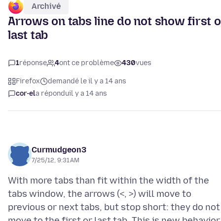
Archivé
Arrows on tabs line do not show first o
last tab
1
réponse
4
ont ce problème
430
vues
Firefox
demandé le il y a 14 ans
cor-el
a répondu
il y a 14 ans
Curmudgeon3
7/25/12, 9:31 AM
With more tabs than fit within the width of the
tabs window, the arrows (<, >) will move to
previous or next tabs, but stop short: they do not
move to the first or last tab. This is new behavior