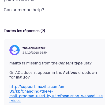
Toutes les réponses (2)
the-edmeister
24/10/2010 08:54
mailto
is missing from the
Content type
list?
Or, AOL doesn't appear in the
Actions
dropdown
for
mailto
http://support.mozilla.com/en-
US/kb/Changing+the+e-
mail+program+used+by+Firefox#Using_webmail_se
rvices