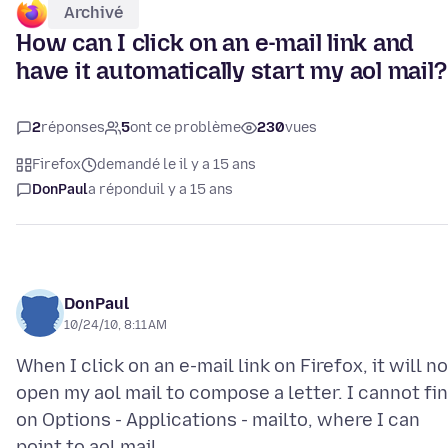
Archivé
How can I click on an e-mail link and
have it automatically start my aol mail?
2
réponses
5
ont ce problème
230
vues
Firefox
demandé le il y a 15 ans
DonPaul
a répondu
il y a 15 ans
DonPaul
10/24/10, 8:11 AM
When I click on an e-mail link on Firefox, it will no
open my aol mail to compose a letter. I cannot fin
on Options - Applications - mailto, where I can