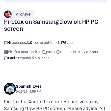
Archivé
Firefox on Samsung flow on HP PC
screen
4
réponses
0
a ce problème
170
vues
Firefox pour Android
Autre
demandé le il y a 2 ans
Paul
a répondu
il y a 2 ans
Spanish Eyes
9/10/23, 4:55 PM
Firefox for Android is non-responsive on my
Samsung flow HP PC screen. Please advise. All