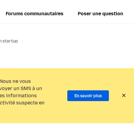
Forums communautaires
Poser une question
n startup
Nous ne vous
voyer un SMS à un
es informations
En savoir plus
activité suspecte en