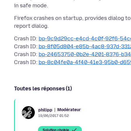
Firefox crashes on startup, provides dialog t
Crash ID:
bp-9c9d29cc-e4cd-4c0f-92f6-54
Crash ID:
bp-8f05d804-e85b-4ac8-937d-331
Crash ID:
bp-24653750-0b2e-4201-8376-b3
Crash ID:
bp-8c04fe0a-4f40-41e3-95b0-d65
Toutes les réponses (1)
Modérateur
philipp
19/06/2017 01:52
Solution choisie