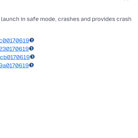
o launch in safe mode, crashes and provides crash
cc00170619
230170619
4cb0170619
9a0170619