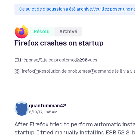
Ce sujet de discussion a été archivé.
Veuillez poser une n
Résolu
Archivé
Firefox crashes on startup
1
réponse
1
a ce problème
290
vues
Firefox
Résolution de problèmes
demandé le il y a 9 
quantumman42
6/19/17, 1:45 AM
After Firefox tried to perform automatic insta
startup. I tried manually installing ESR 52.2, 