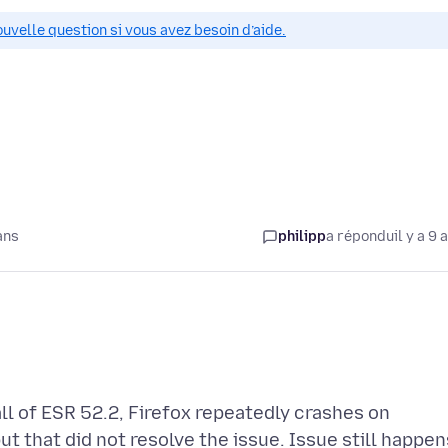
ouvelle question si vous avez besoin d’aide.
ans
philipp
a répondu
il y a 9 
ll of ESR 52.2, Firefox repeatedly crashes on
but that did not resolve the issue. Issue still happen