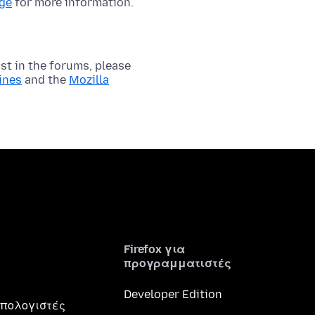
age
for more information.
t in the forums, please
ines
and the
Mozilla
Firefox για
προγραμματιστές
Developer Edition
 υπολογιστές