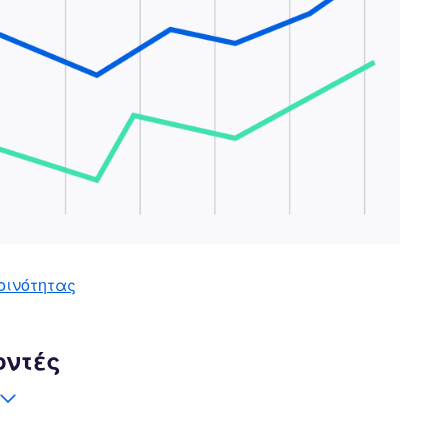
οινότητας
οντές