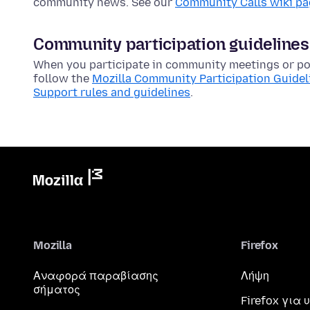
community news. See our
Community Calls wiki p
Community participation guidelines
When you participate in community meetings or pos
follow the
Mozilla Community Participation Guidel
Support rules and guidelines
.
Mozilla
Firefox
Αναφορά παραβίασης
Λήψη
σήματος
Firefox για