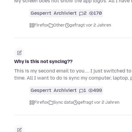
My screen does not show the app logo's. All I have 
Gesperrt
Archiviert
2
170
Firefox
Other
gefragt vor 2 Jahren
Why is this not syncing??
This is my second email to you.... I just switched 
time. All I want to do is sync my computer, laptop
Gesperrt
Archiviert
1
499
Firefox
Sync data
gefragt vor 2 Jahren