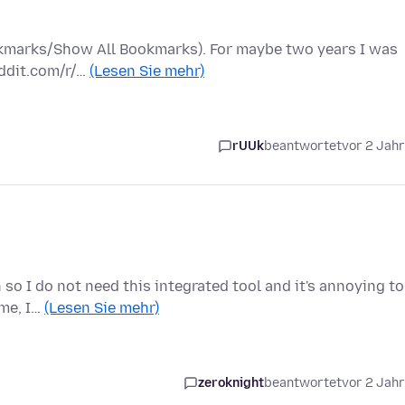
ookmarks/Show All Bookmarks). For maybe two years I was
eddit.com/r/…
(Lesen Sie mehr)
rUUk
beantwortet
vor 2 Jah
n so I do not need this integrated tool and it's annoying to
 me, I…
(Lesen Sie mehr)
zeroknight
beantwortet
vor 2 Jah