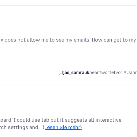
fox does not allow me to see my emails. How can get to my
jas_samrauk
beantwortet
vor 2 Jah
ard. I could use tab but it suggests all interactive
arch settings and…
(Lesen Sie mehr)