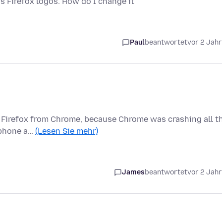
is Firefox logos. How do I change it
Paul
beantwortet
vor 2 Jah
to Firefox from Chrome, because Chrome was crashing all t
, phone a…
(Lesen Sie mehr)
James
beantwortet
vor 2 Jah