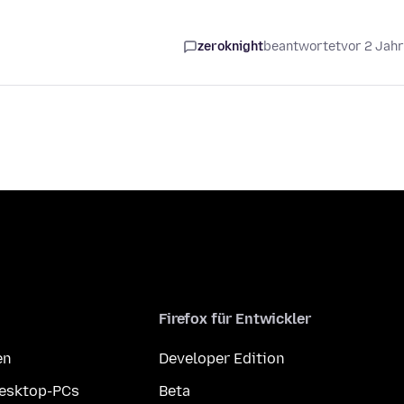
zeroknight
beantwortet
vor 2 Jah
Firefox für Entwickler
en
Developer Edition
Desktop-PCs
Beta