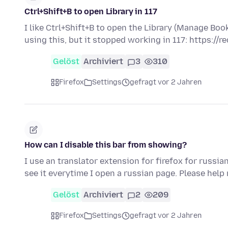
Ctrl+Shift+B to open Library in 117
I like Ctrl+Shift+B to open the Library (Manage B
using this, but it stopped working in 117: https://r
Gelöst
Archiviert
3
310
Firefox
Settings
gefragt vor 2 Jahren
How can I disable this bar from showing?
I use an translator extension for firefox for russia
see it everytime I open a russian page. Please help
Gelöst
Archiviert
2
209
Firefox
Settings
gefragt vor 2 Jahren