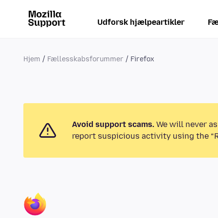
Udforsk hjælpeartikler
Fæ
Hjem
Fællesskabsforummer
Firefox
Avoid support scams.
We will never as
report suspicious activity using the “