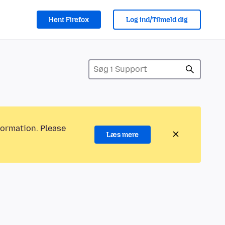
Hent Firefox
Log ind/Tilmeld dig
formation. Please
Læs mere