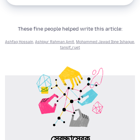
These fine people helped write this article:
Ashfaq Hossain
,
Ashiqur Rahman Amit
,
Mohammed Jawad Ibne Ishaque
,
tansif_ruet
স্বেচ্ছাসেবক