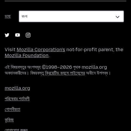
ভাষা
ভাষা
Visit
Mozilla Corporation's
not-for-profit parent, the
Mozilla Foundation
.
এই বিষয়বস্তুর অংশসমূহ ©1998–2026 পৃথক mozilla.org
অবদানকারীদের। বিষয়বস্তু
ক্রিয়েটিভ কমন্সে লাইসেন্সের
অধীনে উপলব্ধ।
mozilla.org
পরিষেবার শর্তাবলী
গোপনীয়তা
কুকিজ
যোগাযোগ করুন