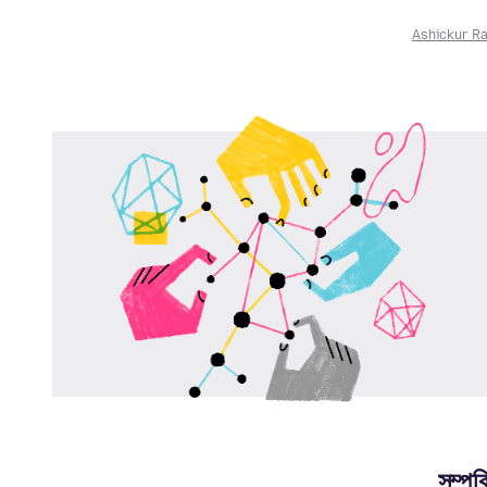
Ashickur R
সম্পর্