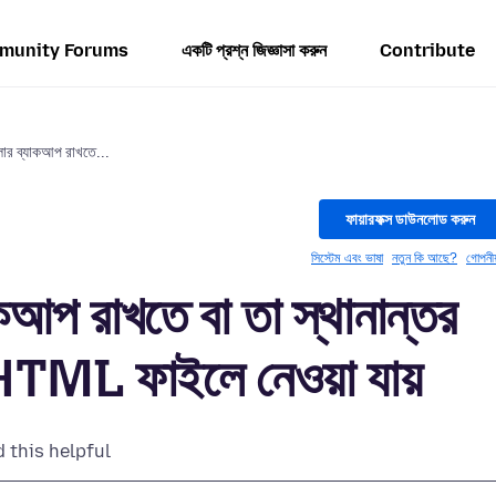
munity Forums
একটি প্রশ্ন জিজ্ঞাসা করুন
Contribute
লোর ব্যাকআপ রাখতে...
ফায়ারফক্স ডাউনলোড করুন
সিস্টেম এবং ভাষা
নতুন কি আছে?
গোপনী
কআপ রাখতে বা তা স্থানান্তর
ি HTML ফাইলে নেওয়া যায়
 this helpful