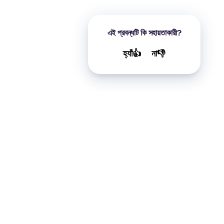
এই প্রবন্ধটি কি সহায়তাকারী?
হ্যাঁ👍
না👎