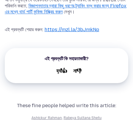
পরিবর্তন করতে,
বিজ্ঞাপনদাতার দ্বারা কিছু ধরণের ট্র্যাকিং বন্ধ করার জন্য Firefox
এর মধ্যে থার্ড পার্টি কুকিজ নিষ্ক্রিয় করুন
দেখুন।
এই প্রবন্ধটি শেয়ার করুন:
https://mzl.la/3bJmkNp
এই প্রবন্ধটি কি সহায়তাকারী?
হ্যাঁ👍
না👎
These fine people helped write this article:
Ashickur Rahman
,
Rabeya Sultana Shetu