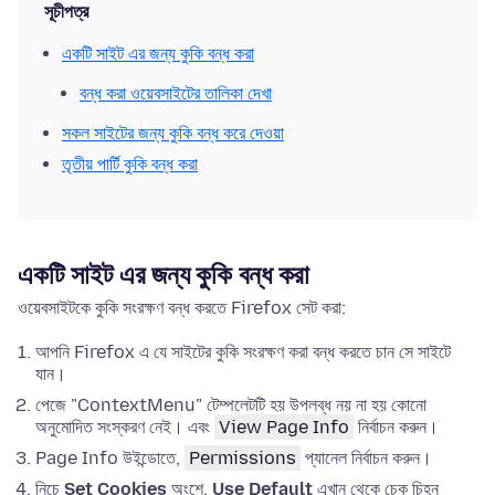
সূচীপত্র
একটি সাইট এর জন্য কুকি বন্ধ করা
বন্ধ করা ওয়েবসাইটের তালিকা দেখা
সকল সাইটের জন্য কুকি বন্ধ করে দেওয়া
তৃতীয় পার্টি কুকি বন্ধ করা
একটি সাইট এর জন্য কুকি বন্ধ করা
ওয়েবসাইটকে কুকি সংরক্ষণ বন্ধ করতে Firefox সেট করা:
আপনি Firefox এ যে সাইটের কুকি সংরক্ষণ করা বন্ধ করতে চান সে সাইটে
যান।
পেজে "ContextMenu" টেম্পলেটটি হয় উপলব্ধ নয় না হয় কোনো
অনুমোদিত সংস্করণ নেই। এবং
View Page Info
নির্বাচন করুন।
Page Info উইন্ডোতে,
Permissions
প্যানেল নির্বাচন করুন।
নিচে
Set Cookies
অংশে,
Use Default
এখান থেকে চেক চিহ্ন