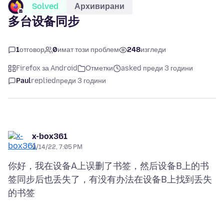
Solved
Архивирани
多台设备同步
1
отговор
0
имат този проблем
248
изгледи
Firefox за Android
Отметки
asked преди 3 години
Paul
replied
преди 3 години
x-box361
9/14/22, 7:05 PM
你好，我在设备A上误删了书签，然后设备B上的书
签同步后也丢失了，有没有办法在设备B上找到丢失