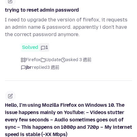
trying to reset admin password
I need to upgrade the version of firefox, it requests
an admin name & password. apparently i don't have
the correct password anymore.
Solved
1
Firefox
Update
asked 3 週前
jbr
replied
3 週前
Hello, I’m using Mozilla Firefox on Windows 10. The
issue happens mainly on YouTube: – Videos stutter
every few seconds – Audio sometimes goes out of
sync – This happens on 1080p and 720p – My internet
speed is stable (~XX Mbps)