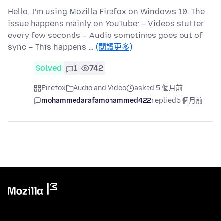
Hello, I’m using Mozilla Firefox on Windows 10. The
issue happens mainly on YouTube: – Videos stutter
every few seconds – Audio sometimes goes out of
sync – This happens …
(閱讀更多)
Solved
1
742
Firefox
Audio and Video
asked 5 個月前
mohammedarafamohammed422
replied
5 個月前