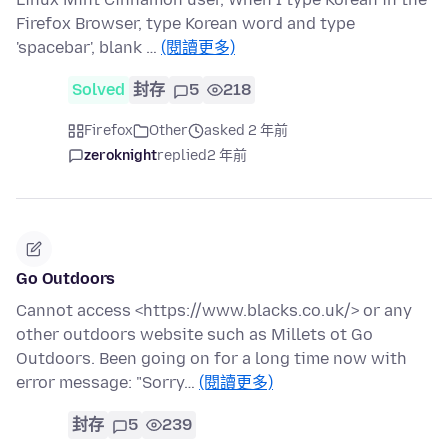
Firefox Browser, type Korean word and type
'spacebar', blank …
(閱讀更多)
Solved
封存
5
218
Firefox
Other
asked 2 年前
zeroknight
replied
2 年前
Go Outdoors
Cannot access <https://www.blacks.co.uk/> or any
other outdoors website such as Millets ot Go
Outdoors. Been going on for a long time now with
error message: "Sorry…
(閱讀更多)
封存
5
239