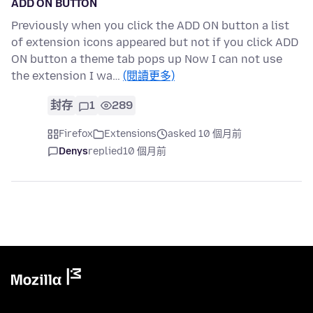
ADD ON BUTTON
Previously when you click the ADD ON button a list
of extension icons appeared but not if you click ADD
ON button a theme tab pops up Now I can not use
the extension I wa…
(閱讀更多)
封存
1
289
Firefox
Extensions
asked 10 個月前
Denys
replied
10 個月前