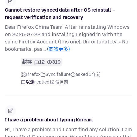
Cannot restore synced data after OS reinstall –
request verification and recovery
Dear Firefox China Team, After reinstalling Windows
on 2025-07-22 and installing I signed in with the
same Firefox Account (this one). Unfortunately: • No
bookmarks, pas…
(閱讀更多)
封存
12
319
Firefox
Sync failure
asked 1 年前
以沫
replied
12 個月前
I have a problem about typing Korean.
Hi, I have a problem and I can't find any solution. I am
Linux Mint Cinnamon user, When I type Korean in the