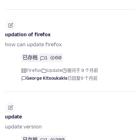
updation of firefox
how can update firefox
已存档
1
60
Firefox
Update
提问于 9 个月前
George Kitsoukakis
已回复
9 个月前
update
update version
已存档
1
280