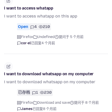
i want to access whatapp
i want to access whatapp on this app
Open
4
210
Firefox
Undefined
提问于 5 个月前
cor-el
已回复
4 个月前
i want to download whatsapp on my computer
i want to download whatsapp on my computer
已存档
1
230
Firefox
Download and save
提问于 8 个月前
James
已回复
8 个月前