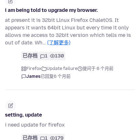
i am being told to upgrade my browser.
at present it is 32bit Llnux Firefox ChaletOS. It
appears it wants 64bit Linux but every time it only
allows me access to 32bit version which tells me is
out of date. Wh…
(了解更多)
已存档
1
130
Firefox
Update failure
提问于 6 个月前
James
已回复
6 个月前
setting, update
i need update for firefox
已存档
1
179