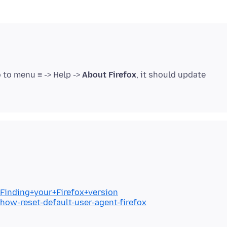
 to menu ≡ -> Help ->
About Firefox
, it should update
/Finding+your+Firefox+version
/how-reset-default-user-agent-firefox