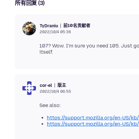
所有回复 (3)
前10名贡献者
TyDraniu
2022/10/4 05:36
107? Wow. I'm sure you need 105. Just go
版主
cor-el
2022/10/4 06:55
https://support.mozilla.org/en-US/kb
https://support.mozilla.org/en-US/kb