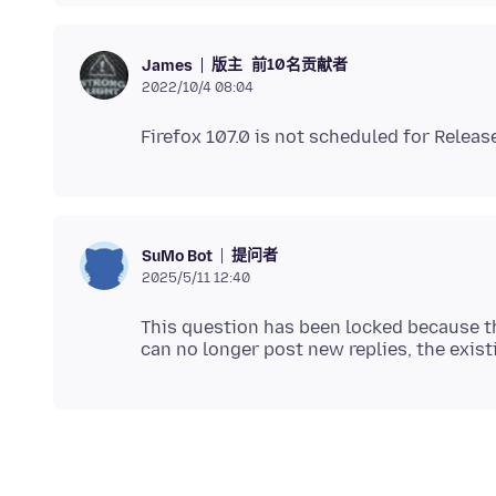
版主
前10名贡献者
James
2022/10/4 08:04
提问者
SuMo Bot
2025/5/11 12:40
This question has been locked because th