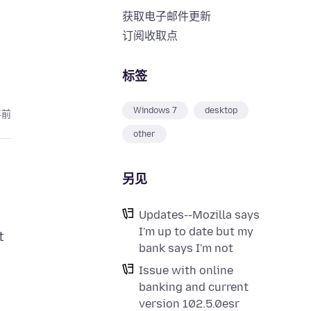
获取电子邮件更新
订阅收取点
标签
Windows 7
desktop
年前
other
另见
Updates--Mozilla says
I'm up to date but my
t
bank says I'm not
Issue with online
banking and current
version 102.5.0esr