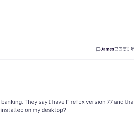
James
已回复
3 
 banking. They say I have Firefox version 77 and tha