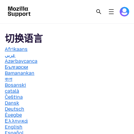
切换语言
Afrikaans
عربي
Azərbaycanca
Български
Bamanankan
বাংলা
Bosanski
català
Čeština
Dansk
Deutsch
Èʋegbe
Ελληνικά
English
Español