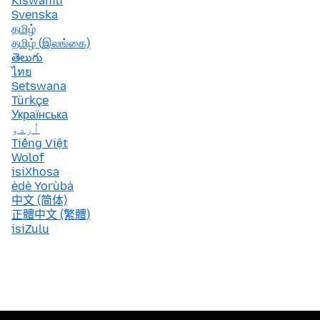
Kiswahili
Svenska
தமிழ்
தமிழ் (இலங்கை)
తెలుగు
ไทย
Setswana
Türkçe
Українська
اُردو
Tiếng Việt
Wolof
isiXhosa
èdè Yorùbá
中文 (简体)
正體中文 (繁體)
isiZulu