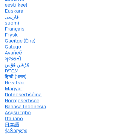
eesti keel
Euskara
فارسی
suomi
Français
Frysk
Gaeilge (Éire)
Galego
Avañe'ẽ
ગુજરાતી
هَرْشَن هَوْسَ
עברית
हिन्दी (भारत)
Hrvatski
Magyar
Dolnoserbšćina
Hornjoserbsce
Bahasa Indonesia
Asụsụ Igbo
Italiano
日本語
ქართული