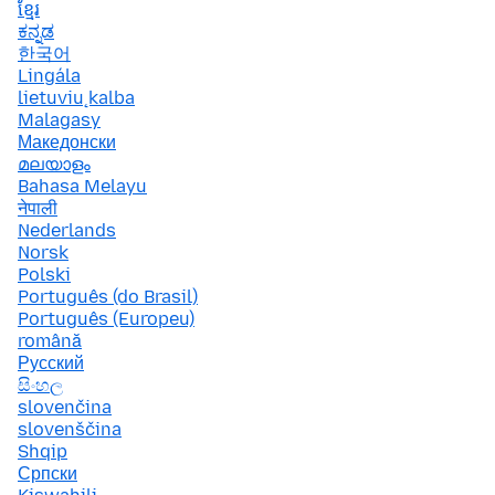
ខ្មែរ
ಕನ್ನಡ
한국어
Lingála
lietuvių kalba
Malagasy
Македонски
മലയാളം
Bahasa Melayu
नेपाली
Nederlands
Norsk
Polski
Português (do Brasil)
Português (Europeu)
română
Русский
සිංහල
slovenčina
slovenščina
Shqip
Српски