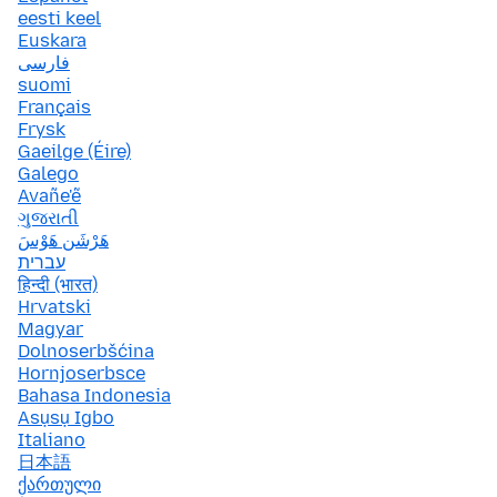
eesti keel
Euskara
فارسی
suomi
Français
Frysk
Gaeilge (Éire)
Galego
Avañe'ẽ
ગુજરાતી
هَرْشَن هَوْسَ
עברית
हिन्दी (भारत)
Hrvatski
Magyar
Dolnoserbšćina
Hornjoserbsce
Bahasa Indonesia
Asụsụ Igbo
Italiano
日本語
ქართული