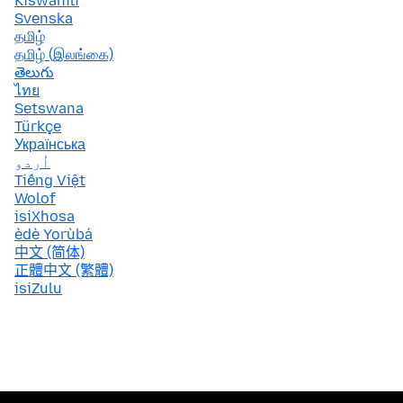
Kiswahili
Svenska
தமிழ்
தமிழ் (இலங்கை)
తెలుగు
ไทย
Setswana
Türkçe
Українська
اُردو
Tiếng Việt
Wolof
isiXhosa
èdè Yorùbá
中文 (简体)
正體中文 (繁體)
isiZulu