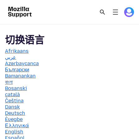
切换语言
Afrikaans
عربي
Azərbaycanca
Български
Bamanankan
বাংলা
Bosanski
català
Čeština
Dansk
Deutsch
Èʋegbe
Ελληνικά
English
Español