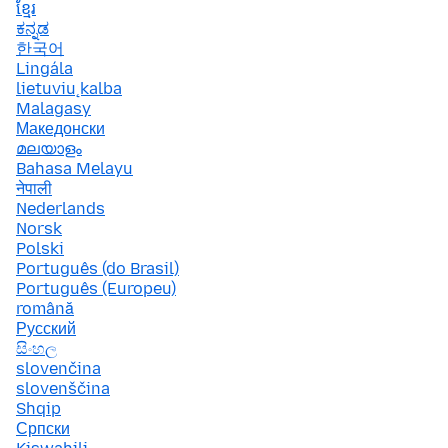
ខ្មែរ
ಕನ್ನಡ
한국어
Lingála
lietuvių kalba
Malagasy
Македонски
മലയാളം
Bahasa Melayu
नेपाली
Nederlands
Norsk
Polski
Português (do Brasil)
Português (Europeu)
română
Русский
සිංහල
slovenčina
slovenščina
Shqip
Српски