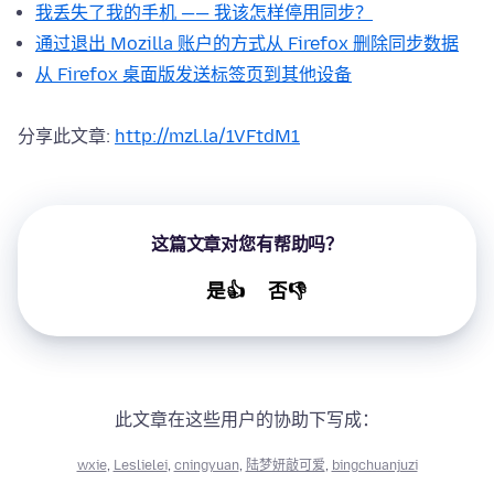
我丢失了我的手机 —— 我该怎样停用同步？
通过退出 Mozilla 账户的方式从 Firefox 删除同步数据
从 Firefox 桌面版发送标签页到其他设备
分享此文章:
http://mzl.la/1VFtdM1
这篇文章对您有帮助吗？
是👍
否👎
此文章在这些用户的协助下写成：
wxie
,
Leslielei
,
cningyuan
,
陆梦妍敲可爱
,
bingchuanjuzi