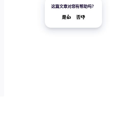
这篇文章对您有帮助吗？
是👍
否👎