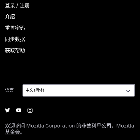
登录 / 注册
介绍
重置密码
同步数据
获取帮助
语
语言
言
欢迎访问
Mozilla Corporation
的非营利母公司，
Mozilla
基金会
。