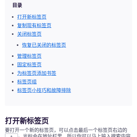
目录
打开新标签页
复制现有标签页
关闭标签页
恢复已关闭的标签页
管理标签页
固定标签页
为标签页添加书签
标签页组
标签页小技巧和故障排除
打开新标签页
要打开一个新的标签页，可以点击最后一个标签页右边的
。光标会在地址栏里，所以你可以马上输入搜索内容
+