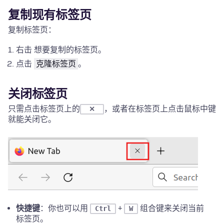
复制现有标签页
复制标签页：
右击
想要复制的标签页。
点击
克隆标签页
。
关闭标签页
只需点击标签页上的
，或者在标签页上点击鼠标中键
✕
就能关闭它。
快捷键
：你也可以用
+
组合键来关闭当前
Ctrl
W
标签页。