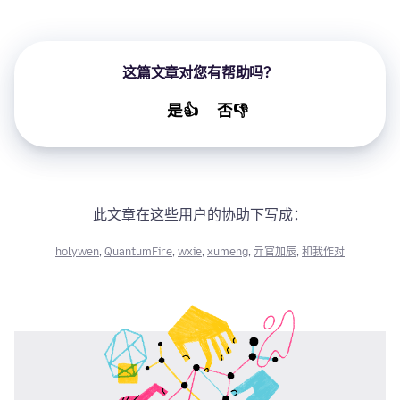
这篇文章对您有帮助吗？
是👍
否👎
此文章在这些用户的协助下写成：
holywen
,
QuantumFire
,
wxie
,
xumeng
,
亓官加辰
,
和我作对