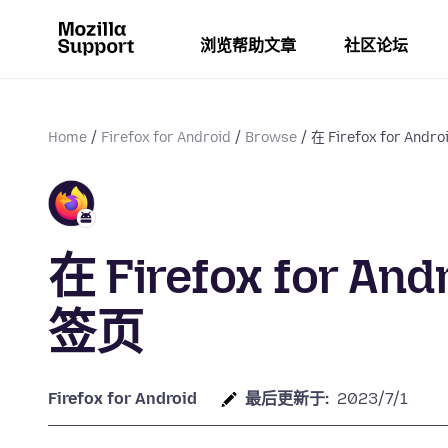
浏览帮助文章
社区论坛
Home
Firefox for Android
Browse
在 Firefox for A
在 Firefox for 
签页
Firefox for Android
最后更新于:
2023/7/1