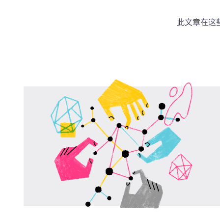
此文章在这