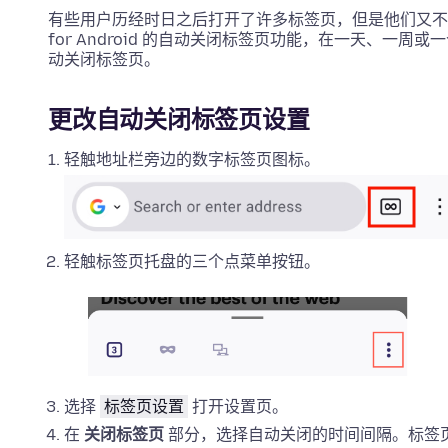
有些用户历经时日之后打开了许多标签页，但是他们又不想手
for Android 的自动关闭标签页功能，在一天、一周或
动关闭标签页。
更改自动关闭标签页设置
轻触地址栏旁边的数字标签页图标。
轻触标签页托盘的三个点菜单按钮。
选择
标签页设置
打开设置页。
在
关闭标签页
部分，选择自动关闭的时间间隔。标签