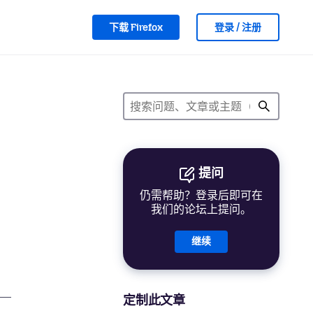
下载 Firefox
登录 / 注册
提问
仍需帮助？登录后即可在
我们的论坛上提问。
继续
定制此文章