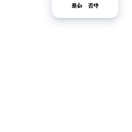
是👍
否👎