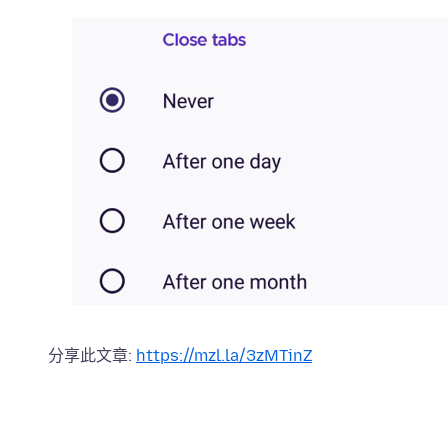
分享此文章:
https://mzl.la/3zMTinZ