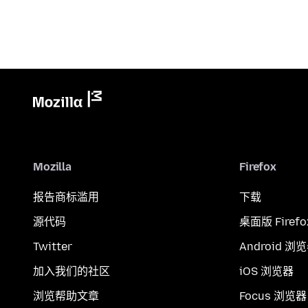
Mozilla
Firefox
报告商标滥用
下载
源代码
桌面版 Firefo
Twitter
Android 浏
加入我们的社区
iOS 浏览器
浏览帮助文章
Focus 浏览器