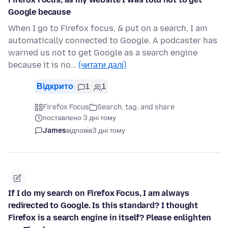
Google because
When I go to Firefox focus, & put on a search, I am
automatically connected to Google. A podcaster has
warned us not to get Google as a search engine
because it is no…
(читати далі)
Відкрито
1
1
Firefox Focus
Search, tag, and share
поставлено 3 дні тому
James
відповів
3 дні тому
If I do my search on Firefox Focus, I am always
redirected to Google. Is this standard? I thought
Firefox is a search engine in itself? Please enlighten