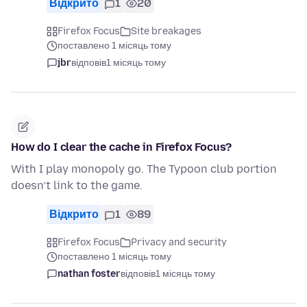
Відкрито
1
20
Firefox Focus
Site breakages
поставлено 1 місяць тому
jbr
відповів
1 місяць тому
How do I clear the cache in Firefox Focus?
With I play monopoly go. The Typoon club portion
doesn’t link to the game.
Відкрито
1
89
Firefox Focus
Privacy and security
поставлено 1 місяць тому
nathan foster
відповів
1 місяць тому