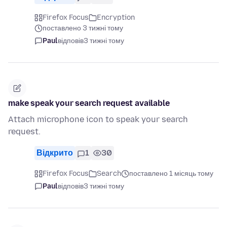
Firefox Focus
Encryption
поставлено 3 тижні тому
Paul
відповів
3 тижні тому
make speak your search request available
Attach microphone icon to speak your search
request.
Відкрито
1
30
Firefox Focus
Search
поставлено 1 місяць тому
Paul
відповів
3 тижні тому