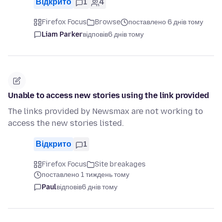
Відкрито
1
4
Firefox Focus
Browse
поставлено 6 днів тому
Liam Parker
відповів
6 днів тому
Unable to access new stories using the link provided
The links provided by Newsmax are not working to
access the new stories listed.
Відкрито
1
Firefox Focus
Site breakages
поставлено 1 тиждень тому
Paul
відповів
6 днів тому