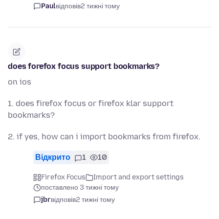
Paul
відповів
2 тижні тому
does forefox focus support bookmarks?
on ios
1. does firefox focus or firefox klar support
bookmarks?
2. if yes, how can i import bookmarks from firefox.
Відкрито
1
10
Firefox Focus
Import and export settings
поставлено 3 тижні тому
jbr
відповів
2 тижні тому