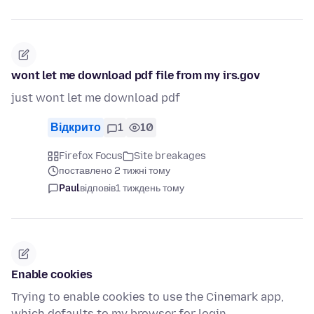
wont let me download pdf file from my irs.gov
just wont let me download pdf
Відкрито
1
10
Firefox Focus
Site breakages
поставлено 2 тижні тому
Paul
відповів
1 тиждень тому
Enable cookies
Trying to enable cookies to use the Cinemark app,
which defaults to my browser for login.