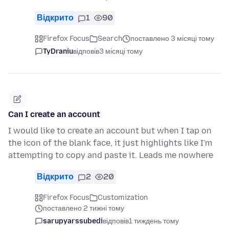
Відкрито
1
90
Firefox Focus
Search
поставлено 3 місяці тому
TyDraniu
відповів
3 місяці тому
Can I create an account
I would like to create an account but when I tap on
the icon of the blank face, it just highlights like I'm
attempting to copy and paste it. Leads me nowhere
Відкрито
2
20
Firefox Focus
Customization
поставлено 2 тижні тому
sarupyarssubedi
відповів
1 тиждень тому