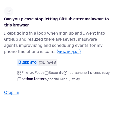
Can you please stop letting GitHub enter malaware to
this browser
I kept going in a loop when sign up and I went into
GitHub and realized there are several malaware
agents improvising and scheduling events for my
phone this phone is com…
(читати далі)
Відкрито
1
40
Firefox Focus
Security
поставлено 1 місяць тому
nathan foster
відповів
1 місяць тому
Старіші