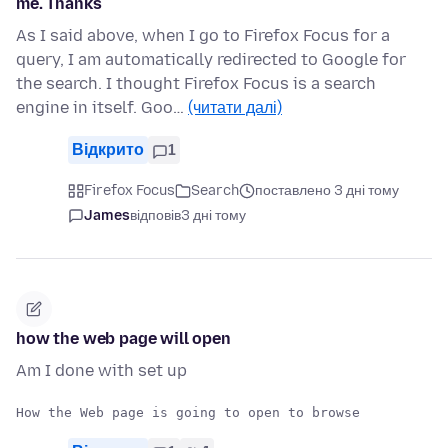
me. Thanks
As I said above, when I go to Firefox Focus for a
query, I am automatically redirected to Google for
the search. I thought Firefox Focus is a search
engine in itself. Goo…
(читати далі)
Відкрито
1
Firefox Focus
Search
поставлено 3 дні тому
James
відповів
3 дні тому
how the web page will open
Am I done with set up