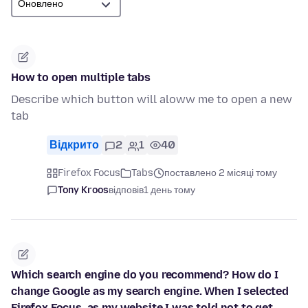
How to open multiple tabs
Describe which button will aloww me to open a new
tab
Відкрито
2
1
40
Firefox Focus
Tabs
поставлено 2 місяці тому
Tony Kroos
відповів
1 день тому
Which search engine do you recommend? How do I
change Google as my search engine. When I selected
Firefox Focus, as my website I was told not to get