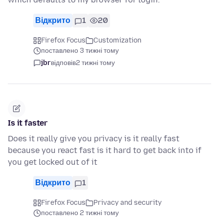
Відкрито
1
20
Firefox Focus
Customization
поставлено 3 тижні тому
jbr
відповів
2 тижні тому
Is it faster
Does it really give you privacy is it really fast
because you react fast is it hard to get back into if
you get locked out of it
Відкрито
1
Firefox Focus
Privacy and security
поставлено 2 тижні тому