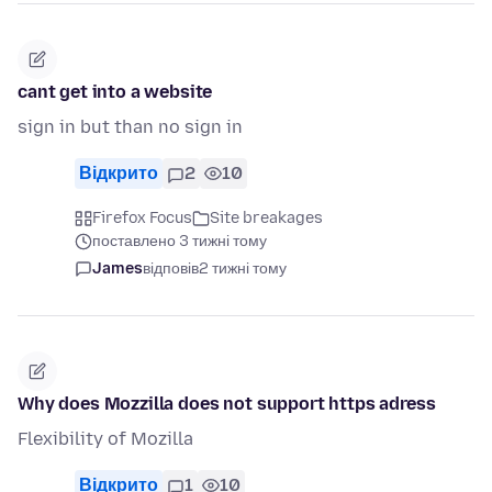
cant get into a website
sign in but than no sign in
Відкрито
2
10
Firefox Focus
Site breakages
поставлено 3 тижні тому
James
відповів
2 тижні тому
Why does Mozzilla does not support https adress
Flexibility of Mozilla
Відкрито
1
10