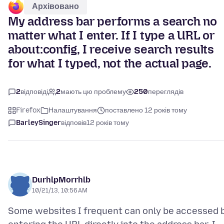
Архівовано
My address bar performs a search no
matter what I enter. If I type a URL or
about:config, I receive search results
for what I typed, not the actual page.
2
відповіді
2
мають цю проблему
250
переглядів
Firefox
Налаштування
поставлено 12 років тому
BarleySinger
відповів
12 років тому
DurhlpMorrhlb
10/21/13, 10:56 AM
Some websites I frequent can only be accessed 