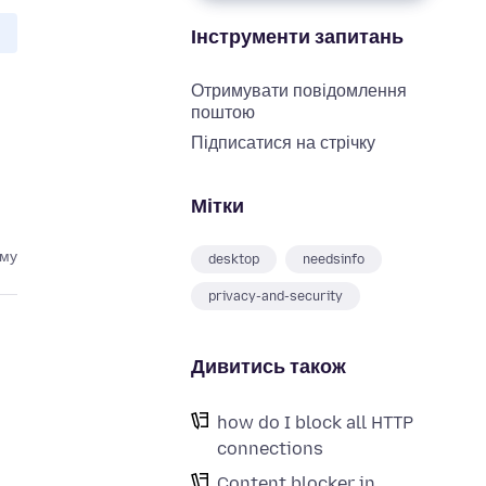
Інструменти запитань
Отримувати повідомлення
поштою
Підписатися на стрічку
Мітки
ому
desktop
needsinfo
privacy-and-security
Дивитись також
how do I block all HTTP
connections
Content blocker in