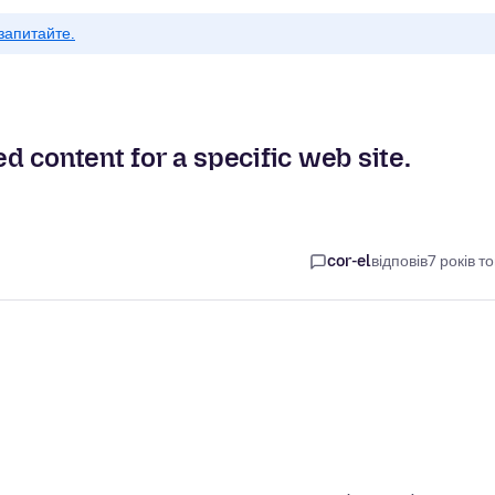
запитайте.
 content for a specific web site.
cor-el
відповів
7 років т