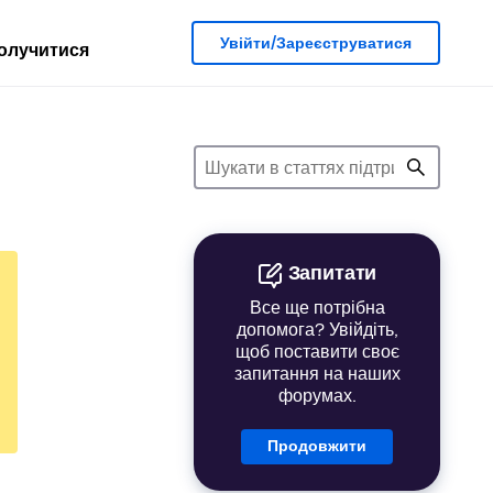
Увійти/Зареєструватися
олучитися
Запитати
Все ще потрібна
допомога? Увійдіть,
щоб поставити своє
запитання на наших
форумах.
Продовжити