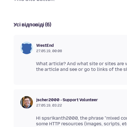
Усі відповіді (6)
WestEnd
27.05.19, 00:08
What article? And what site or sites are 
jscher2000 - Support Volunteer
27.05.19, 03:22
Hi spsrikanth2000, the phrase "mixed con