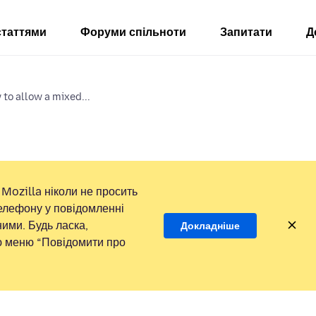
статтями
Форуми спільноти
Запитати
Д
to allow a mixed...
Mozilla ніколи не просить
елефону у повідомленні
ими. Будь ласка,
Докладніше
ою меню “Повідомити про