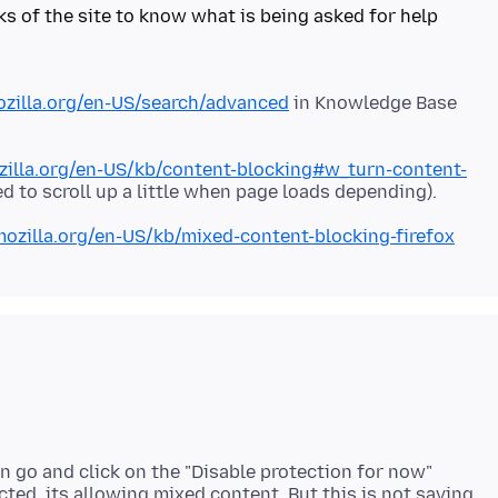
inks of the site to know what is being asked for help
ozilla.org/en-US/search/advanced
in Knowledge Base
zilla.org/en-US/kb/content-blocking#w_turn-content-
mozilla.org/en-US/kb/mixed-content-blocking-firefox
n go and click on the "Disable protection for now"
ted, its allowing mixed content. But this is not saving