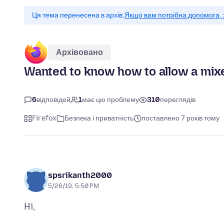
Ця тема перенесена в архів.
Якщо вам потрібна допомога, 
Архівовано
Wanted to know how to allow a mixed
6
відповідей
1
має цю проблему
310
переглядів
Firefox
Безпека і приватність
поставлено 7 років тому
spsrikanth2000
5/26/19, 5:50 PM