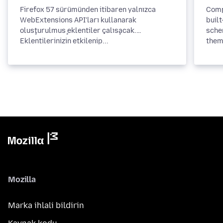
Firefox 57 sürümünden itibaren yalnızca
Comp
WebExtensions API'ları kullanarak
built
oluşturulmuş eklentiler çalışacak.
sche
Eklentilerinizin etkilenip...
them
Mozilla
Marka ihlali bildirin