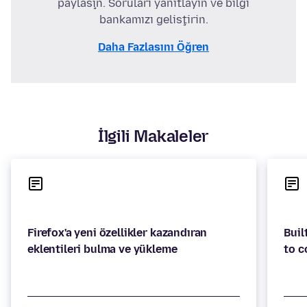
paylaşın. Soruları yanıtlayın ve bilgi
bankamızı geliştirin.
Daha Fazlasını Öğren
İlgili Makaleler
Firefox'a yeni özellikler kazandıran
Buil