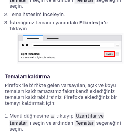
temalar
’ı
seçin ve ardından
Temalar
seçeneğini
seçin.
Tema listesini inceleyin.
İstediğiniz temanın yanındaki
Etkinleştir'
e
tıklayın.
Temaları kaldırma
Firefox ile birlikte gelen varsayılan, açık ve koyu
temaları kaldıramazsınız fakat kendi eklediğiniz
temaları kaldırabilirsiniz. Firefox'a eklediğiniz bir
temayı kaldırmak için:
Menü düğmesine
tıklayıp
Uzantılar ve
temalar
’ı
seçin ve ardından
Temalar
seçeneğini
seçin.