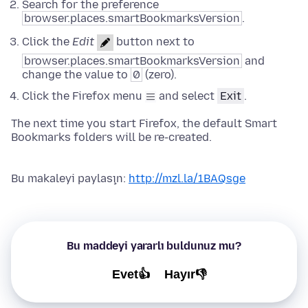
Search for the preference
browser.places.smartBookmarksVersion
.
Click the
Edit
button next to
browser.places.smartBookmarksVersion
and
change the value to
0
(zero).
Click the Firefox menu
and select
Exit
.
The next time you start Firefox, the default Smart
Bookmarks folders will be re-created.
Bu makaleyi paylaşın:
http://mzl.la/1BAQsge
Bu maddeyi yararlı buldunuz mu?
Evet👍
Hayır👎