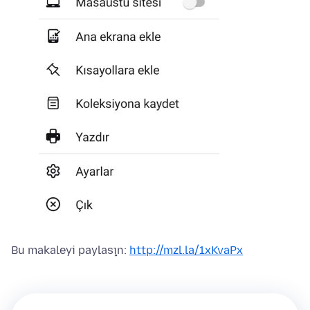
Bu makaleyi paylaşın:
http://mzl.la/1xKvaPx